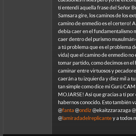
tí entendí aquella frase del Señor 
Samsara gire, los caminos de los ext
camino de enmedio es el certero! An
debía caer en el fundamentalismo 
caer dentro del purismo musulmán co
a tú problema que es el problema de
vida) que el camino de enmedio no e
tomar partido, como decimos en el 
caminar entre virtuosos y pecadore
caerán a tu izquierda y diez mil a 
tan simple como dice mi Gurú C
MOJARSE! Así que gracias a tí por ex
habernos conocido. Esto también v
@
fanta
@
ondiz
@ekaitzzarazaga @
@
lamiradadelreplicante
y a todos 