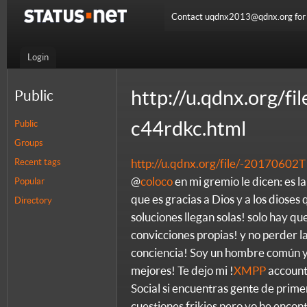
Contact uqdnx2013@qdnx.org for a
Login
http://u.qdnx.org/
Public
c44rdkc.html
Public
Groups
Recent tags
http://u.qdnx.org/file/-2017060
@
coloco
en mi gremio le dicen: es l
Popular
que es gracias a Dios y a los dioses
Directory
soluciones llegan solas! solo hay q
convicciones propias! y no perder la
conciencia! Soy un hombre común y
mejores! Te dejo mi !
XMPP
account
Social si encuentras gente de prime
cuestiones frikies pero yo he enco