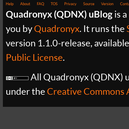
Help
About
FAQ
TOS
Privacy
Source
Version
Cont
Quadronyx (QDNX) uBlog
is a
you by
Quadronyx
. It runs the
version 1.1.0-release, availabl
Public License
.
All Quadronyx (QDNX) uB
under the
Creative Commons A